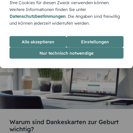
Ihre Cookies für diesen Zweck verwenden können.
die Größe und das Gewicht nicht vergessen. So hat
Weitere Informationen finden Sie unter
jeder alle wichtigen Informationen auf einen Blick
Datenschutzbestimmungen
. Die Angaben sind freiwillig
und kann sich immer wieder gerne an das Ereignis
und können jederzeit widerrufen werden.
zurückerinnern.
Alle akzeptieren
Einstellungen
Nur technisch notwendige
Warum sind Dankeskarten zur Geburt
wichtig?