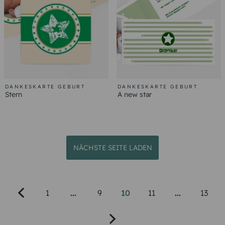
DANKESKARTE GEBURT
DANKESKARTE GEBURT
Stern
A new star
NÄCHSTE SEITE LADEN
1
...
9
10
11
...
13