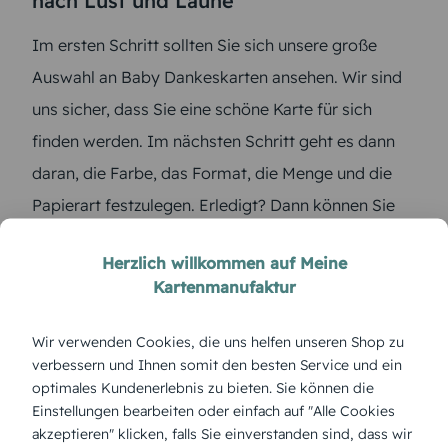
nach Lust und Laune
Im ersten Schritt sollten Sie sich unsere große
Auswahl an Baby Dankeskarten ansehen. Wir sind
uns sicher, dass Sie eine schöne Karte für sich
finden werden. Im nächsten Schritt geht es dann
daran, die Farbe, das Format, die Menge und die
Papierart festzulegen. Erledigt? Dann können Sie
im letzten Schritt Ihre
Dankeskarte zur Geburt
Herzlich willkommen auf Meine
selbst gestalten
. Dazu gehören Fotos vom Baby
Kartenmanufaktur
und den glücklichen Eltern, Ihre Adresse, damit der
Empfänger weiß, von wem die Karte überhaupt
Wir verwenden Cookies, die uns helfen unseren Shop zu
kommt und natürlich die wichtigsten Infos zum
verbessern und Ihnen somit den besten Service und ein
optimales Kundenerlebnis zu bieten. Sie können die
Neuankömmling. Bei der Baby Dankeskarten
Einstellungen bearbeiten oder einfach auf "Alle Cookies
sollten Sie den Namen, das Geburtsdatum, die Zeit,
akzeptieren" klicken, falls Sie einverstanden sind, dass wir