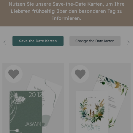
Nutzen Sie unsere Save-the-Date Karten, um Ihre
Liebsten frühzeitig über den besonderen Tag zu
informieren.
it
Save the Date Karten
Change the Date Karten