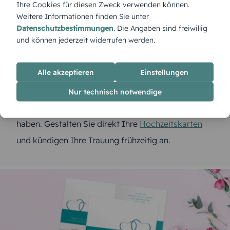
Ihre Cookies für diesen Zweck verwenden können.
Papierart und natürlich die Menge, die Sie
Weitere Informationen finden Sie unter
benötigen, entscheiden. Und nun geht es zum
Datenschutzbestimmungen
. Die Angaben sind freiwillig
und können jederzeit widerrufen werden.
Editor – hier können Sie nicht nur Ihren Wunschtext
anpassen, sondern auch eigene Fotos hochladen.
Alle akzeptieren
Einstellungen
Direkt auf unsere Website, sodass Sie sie in die
Karten einfügen können. Sie sehen, wie einfach es
Nur technisch notwendige
ist und welche vielfältigen Möglichkeiten Sie
haben. Gestalten Sie direkt Ihre
Hochzeitskarten
und kündigen Ihre Trauung frühzeitig an.