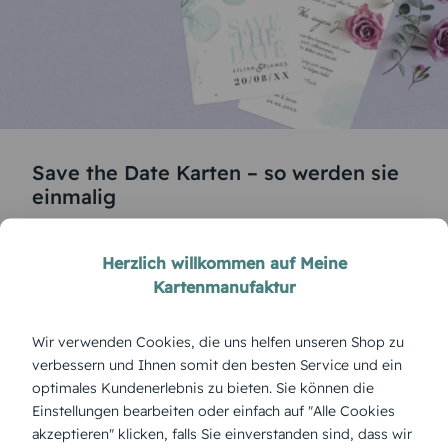
Save the Date Karten – so werden sie
einmalig
Nullachtfünfzehn Karten von der Stange will wohl
Herzlich willkommen auf Meine
niemand. Deswegen können Sie bei uns Ihre Save
Kartenmanufaktur
the Date Karten selbst gestalten, diese einmalig
machen und ihnen Persönlichkeit geben. Wählen
Wir verwenden Cookies, die uns helfen unseren Shop zu
verbessern und Ihnen somit den besten Service und ein
Sie zuerst ein passendes Design aus unserer
optimales Kundenerlebnis zu bieten. Sie können die
großen Anzahl an Vorlagen aus. Sie können sich vor
Einstellungen bearbeiten oder einfach auf "Alle Cookies
dem editieren noch für eine Farbe, ein Format, eine
akzeptieren" klicken, falls Sie einverstanden sind, dass wir