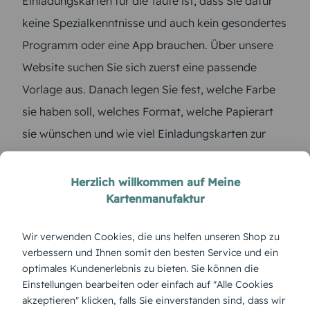
Einladungskarten für die Taufe ist, dass Sie dafür
keine Spezialkenntnisse und auch kein gesondertes
Programm oder eine App brauchen. Über unsere
Website suchen Sie sich zuerst eine passende
Vorlage aus. Danach legen Sie fest, welche Farbe
sie haben soll, welches Format, welche Papierart
sie wünschen und wie viel Einladungskarten zur
Taufe Sie brauchen. Und schon geht es zu unserem
Editor, der Ihnen zeigt, wie Sie Ihre Karte gestalten
Herzlich willkommen auf Meine
Kartenmanufaktur
können. Laden Sie
eigene Fotos und Grafiken
hoch, schreiben Sie einen ansprechenden Text und
Wir verwenden Cookies, die uns helfen unseren Shop zu
gestalten Sie diesen nach Lust und Laune. Es ist
verbessern und Ihnen somit den besten Service und ein
wirklich ganz einfach und das Endresultat kann sich
optimales Kundenerlebnis zu bieten. Sie können die
Einstellungen bearbeiten oder einfach auf "Alle Cookies
sehen lassen.
akzeptieren" klicken, falls Sie einverstanden sind, dass wir