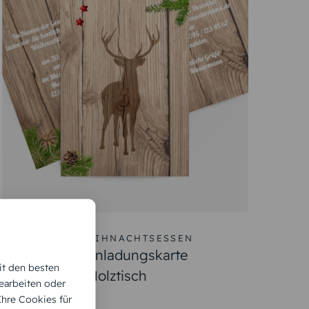
EINLADUNG WEIHNACHTSESSEN
Weihnachts Einladungskarte
it den besten
geschäftlich Holztisch
earbeiten oder
 Ihre Cookies für