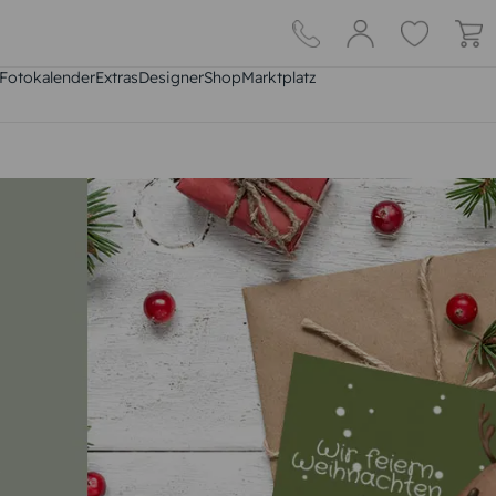
Fotokalender
Extras
DesignerShop
Marktplatz