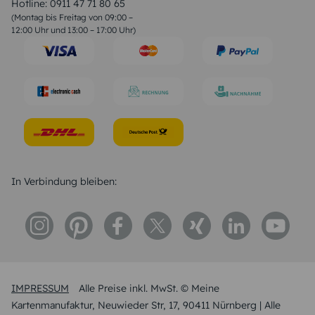
Liebessprüche
Hotline:
0911 47 71 80 65
Geburtstagssprüche
(Montag bis Freitag von 09:00 –
Trauersprüche
12:00 Uhr und 13:00 – 17:00 Uhr)
Hochzeitstag Sprüche
Konfirmation Glückwünsche
Sprüche zur Geburt
In Verbindung bleiben:
IMPRESSUM
Alle Preise inkl. MwSt. © Meine
Kartenmanufaktur, Neuwieder Str, 17, 90411 Nürnberg | Alle