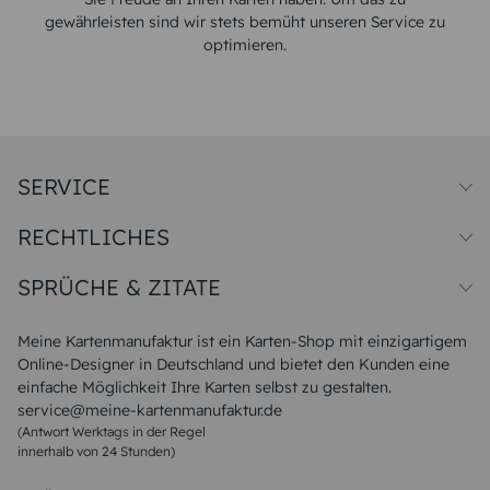
gewährleisten sind wir stets bemüht unseren Service zu
optimieren.
SERVICE
Preise und Versand
RECHTLICHES
Papiersorten
Muster/Musterset
Impressum
Unsere Produktion
SPRÜCHE & ZITATE
Widerrufsbelehrung
Magazin
Datenschutz
Sitemap
Alle Sprüche & Zitate
AGB
FAQ
Liebeskummer Sprüche
Meine Kartenmanufaktur ist ein Karten-Shop mit einzigartigem
Danke Sprüche
Online-Designer in Deutschland und bietet den Kunden eine
Sommer Sprüche
einfache Möglichkeit Ihre Karten selbst zu gestalten.
Muttertagssprüche
service@meine-kartenmanufaktur.de
Sprüche zur Hochzeit
(Antwort Werktags in der Regel
Sprüche zur Konfirmation & Kommunion
innerhalb von 24 Stunden)
Weihnachtsgedichte
Valentinstag Sprüche