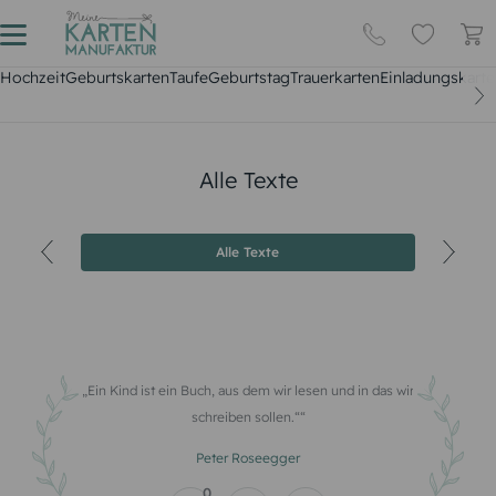
Hochzeit
Geburtskarten
Taufe
Geburtstag
Trauerkarten
Einladungskarte
Alle Texte
Alle Texte
Ein Kind ist ein Buch, aus dem wir lesen und in das wir
schreiben sollen.“
Peter Roseegger
0