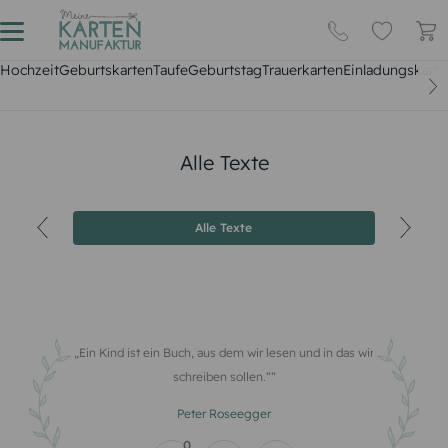
Hochzeit
Geburtskarten
Taufe
Geburtstag
Trauerkarten
Einladungskarte
Alle Texte
Alle Texte
Ein Kind ist ein Buch, aus dem wir lesen und in das wir
schreiben sollen.“
Peter Roseegger
0