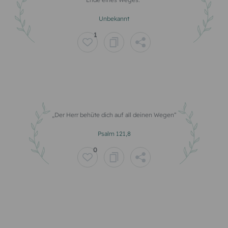
Unbekannt
1
Der Herr behüte dich auf all deinen Wegen
Psalm 121,8
0