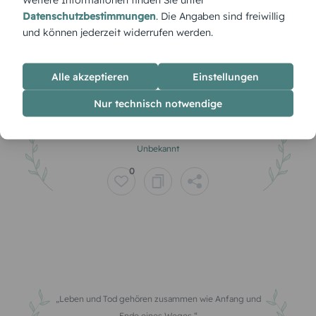
1
Datenschutzbestimmungen
. Die Angaben sind freiwillig
und können jederzeit widerrufen werden.
Alle akzeptieren
Einstellungen
Nur technisch notwendige
Sie ist nicht fort – sie ist nur an einem anderen Ort.
Unbekannt
0
Leben und Tod gehören zusammen wie Anfang und
Ende eines Weges.