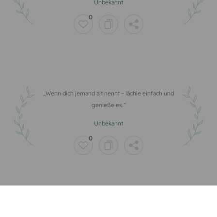
Unbekannt
0
Wenn dich jemand alt nennt – lächle einfach und
genieße es.
Unbekannt
0
Willkommen im nächsten Level: Erfahrung steigt,