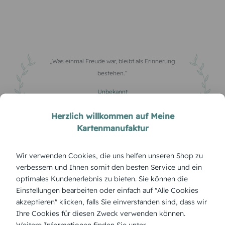
Was einmal Freude war, bleibt als Erinnerung
bestehen.
Unbekannt
0
Herzlich willkommen auf Meine
Kartenmanufaktur
Wir verwenden Cookies, die uns helfen unseren Shop zu
verbessern und Ihnen somit den besten Service und ein
optimales Kundenerlebnis zu bieten. Sie können die
Die stillen Momente sind oft die, die uns am meisten
Einstellungen bearbeiten oder einfach auf "Alle Cookies
prägen.
akzeptieren" klicken, falls Sie einverstanden sind, dass wir
Ihre Cookies für diesen Zweck verwenden können.
Unbekannt
Weitere Informationen finden Sie unter