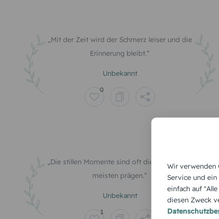
Mit der Zeit wird der Schmerz leiser und die
Erinnerung bleibt.
Unbekannt
0
Die stillen Momente sind oft die, die uns am
Wir verwenden C
meisten prägen.
Service und ein
einfach auf "All
Unbekannt
diesen Zweck ve
Datenschutzb
1