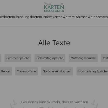
uerkarten
Einladungskarten
Dankeskarten
Weitere Anlässe
Weihnachten
Alle Texte
Sommer Sprüche
Geburtstagssprüche
Muttertagssprüche
tex
r Geburt
Trauersprüche
Sprüche zur Hochzeit
Hochzeitstag Sprüche
Gib einem Kind Wurzeln, dass es wachsen