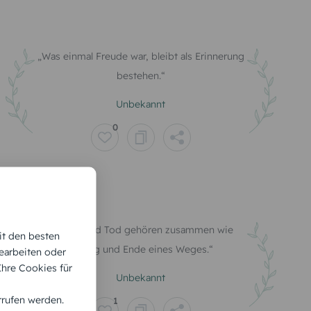
Was einmal Freude war, bleibt als Erinnerung
bestehen.
Unbekannt
0
Leben und Tod gehören zusammen wie
it den besten
Anfang und Ende eines Weges.
earbeiten oder
 Ihre Cookies für
Unbekannt
rrufen werden.
1