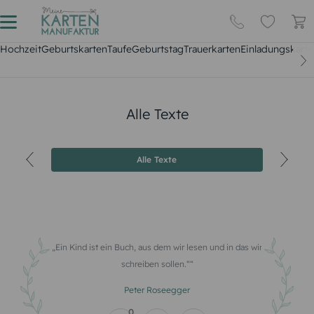
Hochzeit
Geburtskarten
Taufe
Geburtstag
Trauerkarten
Einladungskarte
Alle Texte
Alle Texte
Ein Kind ist ein Buch, aus dem wir lesen und in das wir
schreiben sollen.“
Peter Roseegger
0