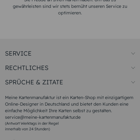
gewährleisten sind wir stets bemüht unseren Service zu
optimieren.
SERVICE
Preise und Versand
RECHTLICHES
Papiersorten
Muster/Musterset
Impressum
Unsere Produktion
SPRÜCHE & ZITATE
Widerrufsbelehrung
Magazin
Datenschutz
Sitemap
Alle Sprüche & Zitate
AGB
FAQ
Liebeskummer Sprüche
Meine Kartenmanufaktur ist ein Karten-Shop mit einzigartigem
Danke Sprüche
Online-Designer in Deutschland und bietet den Kunden eine
Sommer Sprüche
einfache Möglichkeit Ihre Karten selbst zu gestalten.
Muttertagssprüche
service@meine-kartenmanufaktur.de
Sprüche zur Hochzeit
(Antwort Werktags in der Regel
Sprüche zur Konfirmation & Kommunion
innerhalb von 24 Stunden)
Weihnachtsgedichte
Valentinstag Sprüche