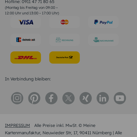
Liebessprüche
Hotline:
0911 47 71 80 65
Geburtstagssprüche
(Montag bis Freitag von 09:00 –
Trauersprüche
12:00 Uhr und 13:00 – 17:00 Uhr)
Hochzeitstag Sprüche
Konfirmation Glückwünsche
Sprüche zur Geburt
In Verbindung bleiben:
IMPRESSUM
Alle Preise inkl. MwSt. © Meine
Kartenmanufaktur, Neuwieder Str, 17, 90411 Nürnberg | Alle