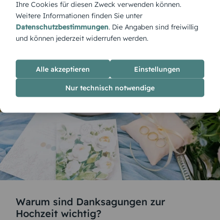
Ihre Cookies für diesen Zweck verwenden können.
Sie es doch gleich mal aus – es ist denkbar einfach.
Weitere Informationen finden Sie unter
Viel Freude beim Gestalten Ihrer Danksagungen
Datenschutzbestimmungen
. Die Angaben sind freiwillig
zur Hochzeit und melden Sie sich gerne bei uns,
und können jederzeit widerrufen werden.
wenn Fragen oder Probleme auftauchen.
Alle akzeptieren
Einstellungen
Nur technisch notwendige
Warum sind Danksagungen zur
Hochzeit wichtig?