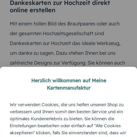
Dankeskarten zur Hochzeit direkt
online erstellen
Mit einem tollen Bild des Brautpaares oder auch
der gesamten Hochzeitsgesellschaft sind
Dankeskarten zur Hochzeit das ideale Werkzeug,
um danke zu sagen. Dazu stehen Ihnen bei uns
zahlreiche Designs zur Verfügung. Sie können auch
die Farbe, das Format und die Papierart selbst
Herzlich willkommen auf Meine
auswählen. Und natürlich können Sie Ihre
Kartenmanufaktur
Dankeskarte zur Hochzeit selbst gestalten. Unser
Editor ist für jeden ohne Vorkennnisse zu bedienen
Wir verwenden Cookies, die uns helfen unseren Shop zu
– so können Sie die Karte direkt online erstellen,
verbessern und Ihnen somit den besten Service und ein
optimales Kundenerlebnis zu bieten. Sie können die
können auf unsere Website Ihre Fotos hochladen
Einstellungen bearbeiten oder einfach auf "Alle Cookies
und den entsprechenden Text eingeben. Probieren
akzeptieren" klicken, falls Sie einverstanden sind, dass wir