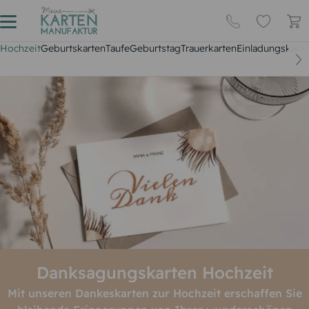
Hochzeit
Geburtskarten
Taufe
Geburtstag
Trauerkarten
Einladungskarte
Danksagungskarten Hochzeit
Mit unseren Dankeskarten zur Hochzeit erschaffen Sie