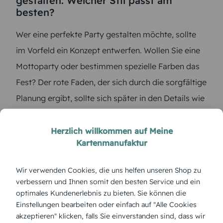
gestalten: Welcher Stil passt am
besten?
Wer eine perfekte Party gestalten möchte, sollte
im Vorfeld ein Konzept entwerfen. Wollen Sie eine
Mottoparty oder bestimmen spezielle Farben das
Fest? Der rote Faden, der sich durch die sorgfältige
Planung ergibt, sollte sich später in den Details wie
den Geburtstags-Einladungen und Menükarten
widerspiegeln.
Herzlich willkommen auf Meine
Kartenmanufaktur
Die wichtigsten Planungspunkte in der Übersicht:
Wir verwenden Cookies, die uns helfen unseren Shop zu
Mottoparty oder Farbschema
verbessern und Ihnen somit den besten Service und ein
optimales Kundenerlebnis zu bieten. Sie können die
Geburtstags-Einladungen anpassen
Einstellungen bearbeiten oder einfach auf "Alle Cookies
Menükarten individuell gestalten – egal, ob schlicht
akzeptieren" klicken, falls Sie einverstanden sind, dass wir