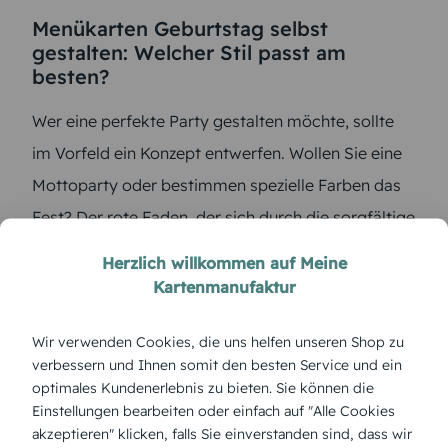
Menükarten Geburtstag selbst
gestalten: Welcher Stil passt am
besten?
Wer eine perfekte Party gestalten möchte, sollte
im Vorfeld ein Konzept entwerfen. Wollen Sie eine
Mottoparty oder bestimmen spezielle Farben das
Fest? Der rote Faden, der sich durch die sorgfältige
Planung ergibt, sollte sich später in den Details wie
Herzlich willkommen auf Meine
den Geburtstags-Einladungen und Menükarten
Kartenmanufaktur
widerspiegeln.
Wir verwenden Cookies, die uns helfen unseren Shop zu
verbessern und Ihnen somit den besten Service und ein
Die wichtigsten Planungspunkte in der Übersicht:
optimales Kundenerlebnis zu bieten. Sie können die
Mottoparty oder Farbschema
Einstellungen bearbeiten oder einfach auf "Alle Cookies
akzeptieren" klicken, falls Sie einverstanden sind, dass wir
Geburtstags-Einladungen anpassen