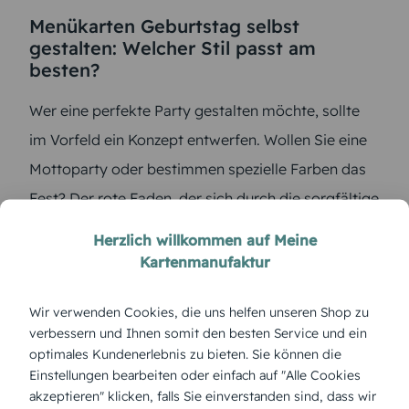
Menükarten Geburtstag selbst
gestalten: Welcher Stil passt am
besten?
Wer eine perfekte Party gestalten möchte, sollte
im Vorfeld ein Konzept entwerfen. Wollen Sie eine
Mottoparty oder bestimmen spezielle Farben das
Fest? Der rote Faden, der sich durch die sorgfältige
Planung ergibt, sollte sich später in den Details wie
Herzlich willkommen auf Meine
den Geburtstags-Einladungen und Menükarten
Kartenmanufaktur
widerspiegeln.
Wir verwenden Cookies, die uns helfen unseren Shop zu
verbessern und Ihnen somit den besten Service und ein
Die wichtigsten Planungspunkte in der Übersicht:
optimales Kundenerlebnis zu bieten. Sie können die
Mottoparty oder Farbschema
Einstellungen bearbeiten oder einfach auf "Alle Cookies
akzeptieren" klicken, falls Sie einverstanden sind, dass wir
Geburtstags-Einladungen anpassen