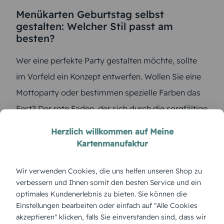
Menükarten Geburtstag selbst
gestalten: Welcher Stil passt am
besten?
Wer eine perfekte Party gestalten möchte, sollte
im Vorfeld ein Konzept entwerfen. Wollen Sie eine
Mottoparty oder bestimmen spezielle Farben das
Fest? Der rote Faden, der sich durch die sorgfältige
Planung ergibt, sollte sich später in den Details wie
Herzlich willkommen auf Meine
den Geburtstags-Einladungen und Menükarten
Kartenmanufaktur
widerspiegeln.
Wir verwenden Cookies, die uns helfen unseren Shop zu
verbessern und Ihnen somit den besten Service und ein
Die wichtigsten Planungspunkte in der Übersicht:
optimales Kundenerlebnis zu bieten. Sie können die
Mottoparty oder Farbschema
Einstellungen bearbeiten oder einfach auf "Alle Cookies
akzeptieren" klicken, falls Sie einverstanden sind, dass wir
Geburtstags-Einladungen anpassen